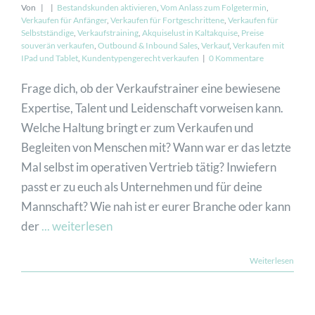
Von
|
|
Bestandskunden aktivieren
,
Vom Anlass zum Folgetermin
,
Verkaufen für Anfänger
,
Verkaufen für Fortgeschrittene
,
Verkaufen für
Selbstständige
,
Verkaufstraining
,
Akquiselust in Kaltakquise
,
Preise
souverän verkaufen
,
Outbound & Inbound Sales
,
Verkauf
,
Verkaufen mit
IPad und Tablet
,
Kundentypengerecht verkaufen
|
0 Kommentare
Frage dich, ob der Verkaufstrainer eine bewiesene
Expertise, Talent und Leidenschaft vorweisen kann.
Welche Haltung bringt er zum Verkaufen und
Begleiten von Menschen mit? Wann war er das letzte
Mal selbst im operativen Vertrieb tätig? Inwiefern
passt er zu euch als Unternehmen und für deine
Mannschaft? Wie nah ist er eurer Branche oder kann
der
... weiterlesen
Weiterlesen