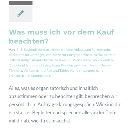
Was muss ich vor dem Kauf
beachten?
Von
|
|
Bestandskunden aktivieren
,
Vom Anlass zum Folgetermin
,
Verkaufen für Anfänger
,
Verkaufen für Fortgeschrittene
,
Verkaufen für
Selbstständige
,
Akquiselust in Kaltakquise
,
Preise souverän verkaufen
,
Outbound & Inbound Sales
,
Junge Kunden gewinnen
,
Vision-Board-
Führung
,
Verkaufen mit IPad und Tablet
,
Kundentypengerecht
verkaufen
|
0 Kommentare
Alles, was es organisatorisch und inhaltlich
abzustimmen oder zu beachten gilt, besprechen wir
persönlich im Auftragsklärungsgespräch. Wir sind dir
ein starker Begleiter und sprechen alles in der Tiefe
mit dir ab, wie du es brauchst.