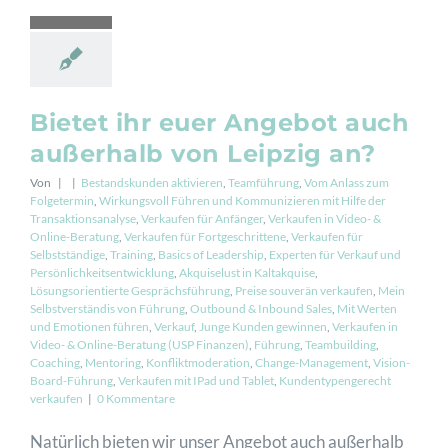
Bietet ihr euer Angebot auch
außerhalb von Leipzig an?
Von
|
|
Bestandskunden aktivieren
,
Teamführung
,
Vom Anlass zum
Folgetermin
,
Wirkungsvoll Führen und Kommunizieren mit Hilfe der
Transaktionsanalyse
,
Verkaufen für Anfänger
,
Verkaufen in Video- &
Online-Beratung
,
Verkaufen für Fortgeschrittene
,
Verkaufen für
Selbstständige
,
Training
,
Basics of Leadership
,
Experten für Verkauf und
Persönlichkeitsentwicklung
,
Akquiselust in Kaltakquise
,
Lösungsorientierte Gesprächsführung
,
Preise souverän verkaufen
,
Mein
Selbstverständis von Führung
,
Outbound & Inbound Sales
,
Mit Werten
und Emotionen führen
,
Verkauf
,
Junge Kunden gewinnen
,
Verkaufen in
Video- & Online-Beratung (USP Finanzen)
,
Führung
,
Teambuilding
,
Coaching
,
Mentoring
,
Konfliktmoderation
,
Change-Management
,
Vision-
Board-Führung
,
Verkaufen mit IPad und Tablet
,
Kundentypengerecht
verkaufen
|
0 Kommentare
Natürlich bieten wir unser Angebot auch außerhalb