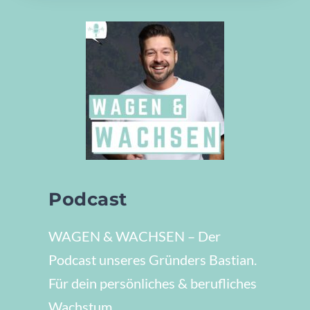
Podcast
WAGEN & WACHSEN – Der
Podcast unseres Gründers Bastian.
Für dein persönliches & berufliches
Wachstum.