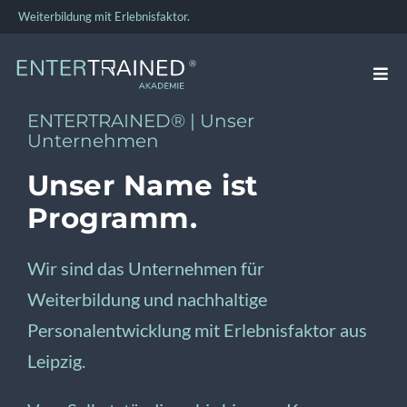
Zum
Weiterbildung mit Erlebnisfaktor.
Inhalt
springen
Togg
Navi
ENTERTRAINED® | Unser
VERKAUFSTRAINING
Unternehmen
Unser Name ist
FÜHRUNGSKRÄFTE-TRAINING
Programm.
TEAMBUILDING
Wir sind das Unternehmen für
Weiterbildung und nachhaltige
BUSINESS COACHING
Personalentwicklung mit Erlebnisfaktor aus
Leipzig.
ÜBER UNS