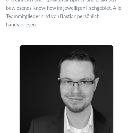
bewiesenes Know-how im jeweiligen Fachgebiet. Alle
Teammitglieder sind von Bastian persönlich
handverlesen.