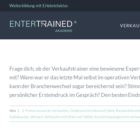
Zum
Weiterbildung mit Erlebnisfaktor.
Inhalt
springen
VERKAU
Frage dich, ob der Verkaufstrainer eine bewiesene Exper
mit? Wann war er das letzte Mal selbst im operativen Ver
kann der Branchenwechsel sogar bereichernd sein? Stimm
persönlicher Ersteindruck im Gespräch? Den besten Eindr
Von
|
|
Preise souverän verkaufen
,
Outbound & Inbound Sales
,
Bestandskunde
Kaltakquise
,
Verkauf
,
Verkaufen mit IPad und Tablet
,
Kundentypengerecht verka