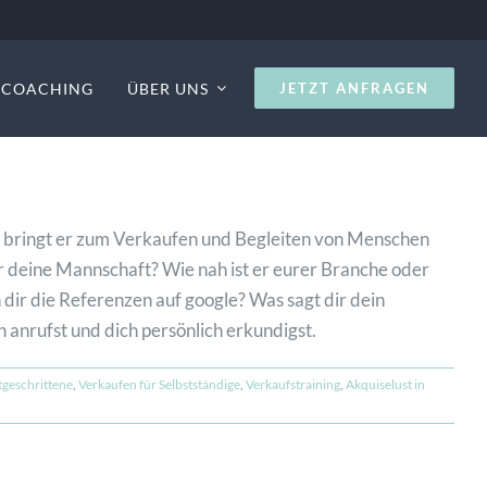
S COACHING
ÜBER UNS
JETZT ANFRAGEN
g bringt er zum Verkaufen und Begleiten von Menschen
ür deine Mannschaft? Wie nah ist er eurer Branche oder
r die Referenzen auf google? Was sagt dir dein
anrufst und dich persönlich erkundigst.
tgeschrittene
,
Verkaufen für Selbstständige
,
Verkaufstraining
,
Akquiselust in