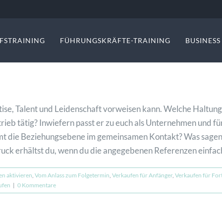
FSTRAINING
FÜHRUNGSKRÄFTE-TRAINING
BUSINES
tise, Talent und Leidenschaft vorweisen kann. Welche Haltun
trieb tätig? Inwiefern passt er zu euch als Unternehmen und f
t die Beziehungsebene im gemeinsamen Kontakt? Was sagen di
uck erhältst du, wenn du die angegebenen Referenzen einfach 
n aktivieren
,
Vom Anlass zum Folgetermin
,
Verkaufen für Anfänger
,
Verkaufen für For
ufen
|
0 Kommentare