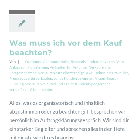
Was muss ich vor dem Kauf
beachten?
Von
|
|
Outbound & Inbound Sales
,
Bestandskunden aktivieren
,
Vom
Anlass zum Folgetermin
,
Verkaufen für Anfänger
,
Verkaufen für
Fortgeschrittene
,
Verkaufen für Selbstständige
,
Akquiselust in Kaltakquise
,
Preise souverän verkaufen
,
Junge Kunden gewinnen
,
Vision-Board-
Führung
,
Verkaufen mit IPad und Tablet
,
Kundentypengerecht
verkaufen
|
0 Kommentare
Alles, was es organisatorisch und inhaltlich
abzustimmen oder zu beachten gilt, besprechen wir
persönlich im Auftragsklärungsgespräch. Wir sind dir
ein starker Begleiter und sprechen alles in der Tiefe
mit dir ab, wie du es brauchst.