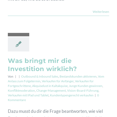
Weiterlesen
Was bringt mir die
Investition wirklich?
Von
|
|
Outbound & Inbound Sales
,
Bestandskunden aktivieren
,
Vom
Anlass zum Folgetermin
,
Verkaufen für Anfänger
,
Verkaufen für
Fortgeschrittene
,
Akquiselust in Kaltakquise
,
Junge Kunden gewinnen
,
Konfliktmoderation
,
Change-Management
,
Vision-Board-Führung
,
Verkaufen mit IPad und Tablet
,
Kundentypengerecht verkaufen
|
0
Kommentare
Dazu musst du dir die Frage beantworten, wie viel