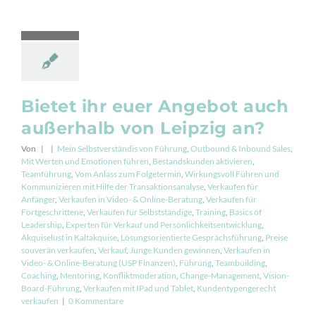
Bietet ihr euer Angebot auch
außerhalb von Leipzig an?
Von
|
|
Mein Selbstverständis von Führung
,
Outbound & Inbound Sales
,
Mit Werten und Emotionen führen
,
Bestandskunden aktivieren
,
Teamführung
,
Vom Anlass zum Folgetermin
,
Wirkungsvoll Führen und
Kommunizieren mit Hilfe der Transaktionsanalyse
,
Verkaufen für
Anfänger
,
Verkaufen in Video- & Online-Beratung
,
Verkaufen für
Fortgeschrittene
,
Verkaufen für Selbstständige
,
Training
,
Basics of
Leadership
,
Experten für Verkauf und Persönlichkeitsentwicklung
,
Akquiselust in Kaltakquise
,
Lösungsorientierte Gesprächsführung
,
Preise
souverän verkaufen
,
Verkauf
,
Junge Kunden gewinnen
,
Verkaufen in
Video- & Online-Beratung (USP Finanzen)
,
Führung
,
Teambuilding
,
Coaching
,
Mentoring
,
Konfliktmoderation
,
Change-Management
,
Vision-
Board-Führung
,
Verkaufen mit IPad und Tablet
,
Kundentypengerecht
verkaufen
|
0 Kommentare