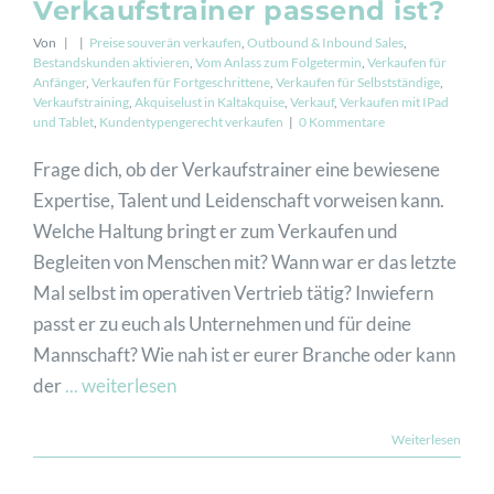
Verkaufstrainer passend ist?
Von
|
|
Preise souverän verkaufen
,
Outbound & Inbound Sales
,
Bestandskunden aktivieren
,
Vom Anlass zum Folgetermin
,
Verkaufen für
Anfänger
,
Verkaufen für Fortgeschrittene
,
Verkaufen für Selbstständige
,
Verkaufstraining
,
Akquiselust in Kaltakquise
,
Verkauf
,
Verkaufen mit IPad
und Tablet
,
Kundentypengerecht verkaufen
|
0 Kommentare
Frage dich, ob der Verkaufstrainer eine bewiesene
Expertise, Talent und Leidenschaft vorweisen kann.
Welche Haltung bringt er zum Verkaufen und
Begleiten von Menschen mit? Wann war er das letzte
Mal selbst im operativen Vertrieb tätig? Inwiefern
passt er zu euch als Unternehmen und für deine
Mannschaft? Wie nah ist er eurer Branche oder kann
der
... weiterlesen
Weiterlesen