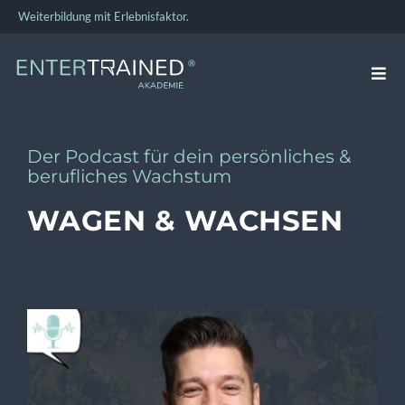
Zum
Weiterbildung mit Erlebnisfaktor.
Inhalt
springen
Togg
Navi
VERKAUFSTRAINING
Der Podcast für dein persönliches &
berufliches Wachstum
FÜHRUNGSKRÄFTE-TRAINING
WAGEN & WACHSEN
TEAMBUILDING
BUSINESS COACHING
ÜBER UNS