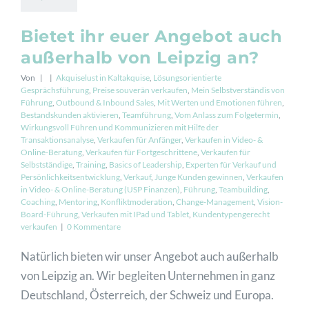
Bietet ihr euer Angebot auch
außerhalb von Leipzig an?
Von
|
|
Akquiselust in Kaltakquise
,
Lösungsorientierte
Gesprächsführung
,
Preise souverän verkaufen
,
Mein Selbstverständis von
Führung
,
Outbound & Inbound Sales
,
Mit Werten und Emotionen führen
,
Bestandskunden aktivieren
,
Teamführung
,
Vom Anlass zum Folgetermin
,
Wirkungsvoll Führen und Kommunizieren mit Hilfe der
Transaktionsanalyse
,
Verkaufen für Anfänger
,
Verkaufen in Video- &
Online-Beratung
,
Verkaufen für Fortgeschrittene
,
Verkaufen für
Selbstständige
,
Training
,
Basics of Leadership
,
Experten für Verkauf und
Persönlichkeitsentwicklung
,
Verkauf
,
Junge Kunden gewinnen
,
Verkaufen
in Video- & Online-Beratung (USP Finanzen)
,
Führung
,
Teambuilding
,
Coaching
,
Mentoring
,
Konfliktmoderation
,
Change-Management
,
Vision-
Board-Führung
,
Verkaufen mit IPad und Tablet
,
Kundentypengerecht
verkaufen
|
0 Kommentare
Natürlich bieten wir unser Angebot auch außerhalb
von Leipzig an. Wir begleiten Unternehmen in ganz
Deutschland, Österreich, der Schweiz und Europa.