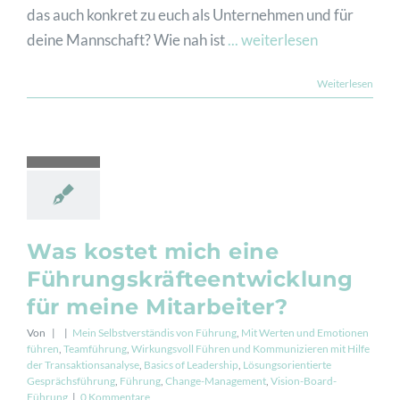
das auch konkret zu euch als Unternehmen und für
deine Mannschaft? Wie nah ist
... weiterlesen
Weiterlesen
Was kostet mich eine
Führungskräfteentwicklung
für meine Mitarbeiter?
Von
|
|
Mein Selbstverständis von Führung
,
Mit Werten und Emotionen
führen
,
Teamführung
,
Wirkungsvoll Führen und Kommunizieren mit Hilfe
der Transaktionsanalyse
,
Basics of Leadership
,
Lösungsorientierte
Gesprächsführung
,
Führung
,
Change-Management
,
Vision-Board-
Führung
|
0 Kommentare