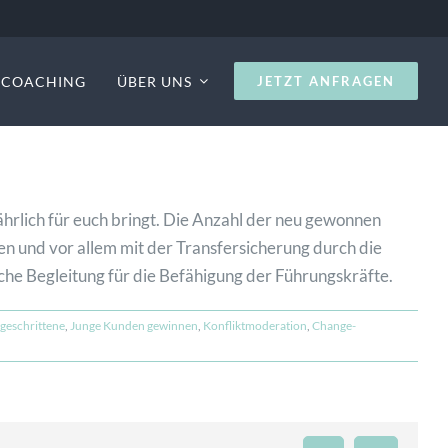
S COACHING
ÜBER UNS
JETZT ANFRAGEN
hrlich für euch bringt. Die Anzahl der neu gewonnen
en und vor allem mit der Transfersicherung durch die
che Begleitung für die Befähigung der Führungskräfte.
tgeschrittene
,
Junge Kunden gewinnen
,
Konfliktmoderation
,
Change-