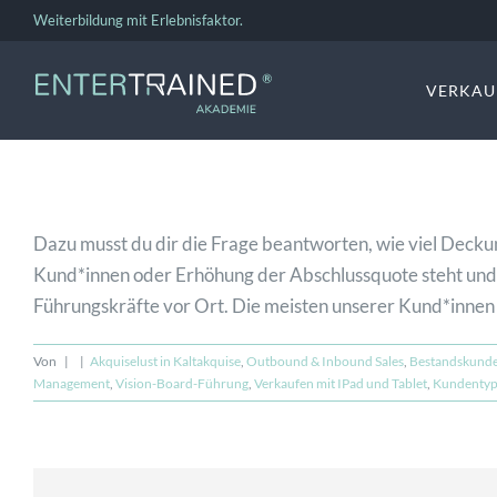
Zum
Weiterbildung mit Erlebnisfaktor.
Inhalt
springen
VERKAU
Dazu musst du dir die Frage beantworten, wie viel Decku
Kund*innen oder Erhöhung der Abschlussquote steht und fä
Führungskräfte vor Ort. Die meisten unserer Kund*innen 
Von
|
|
Akquiselust in Kaltakquise
,
Outbound & Inbound Sales
,
Bestandskunde
Management
,
Vision-Board-Führung
,
Verkaufen mit IPad und Tablet
,
Kundentyp