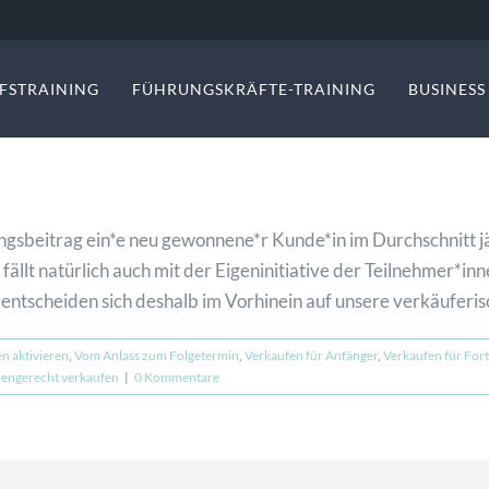
FSTRAINING
FÜHRUNGSKRÄFTE-TRAINING
BUSINES
ngsbeitrag ein*e neu gewonnene*r Kunde*in im Durchschnitt jä
llt natürlich auch mit der Eigeninitiative der Teilnehmer*inn
entscheiden sich deshalb im Vorhinein auf unsere verkäuferis
n aktivieren
,
Vom Anlass zum Folgetermin
,
Verkaufen für Anfänger
,
Verkaufen für For
engerecht verkaufen
|
0 Kommentare