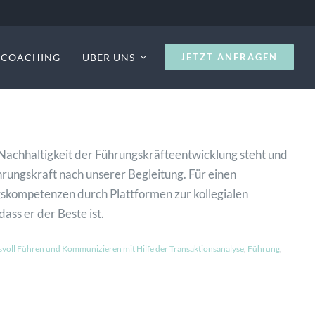
S COACHING
ÜBER UNS
JETZT ANFRAGEN
 Nachhaltigkeit der Führungskräfteentwicklung steht und
ührungskraft nach unserer Begleitung. Für einen
ngskompetenzen durch Plattformen zur kollegialen
ss er der Beste ist.
voll Führen und Kommunizieren mit Hilfe der Transaktionsanalyse
,
Führung
,