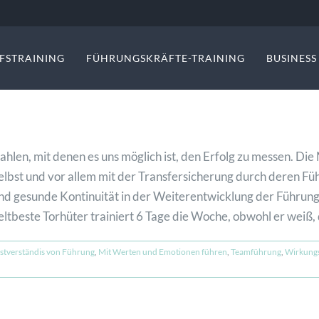
FSTRAINING
FÜHRUNGSKRÄFTE-TRAINING
BUSINES
en, mit denen es uns möglich ist, den Erfolg zu messen. Die
 selbst und vor allem mit der Transfersicherung durch deren F
e und gesunde Kontinuität in der Weiterentwicklung der Führu
este Torhüter trainiert 6 Tage die Woche, obwohl er weiß, da
stverständis von Führung
,
Mit Werten und Emotionen führen
,
Teamführung
,
Wirkungs