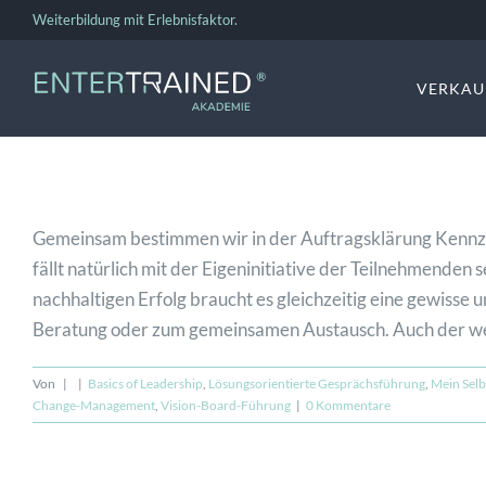
Zum
Weiterbildung mit Erlebnisfaktor.
Inhalt
springen
VERKAU
Gemeinsam bestimmen wir in der Auftragsklärung Kennzahl
fällt natürlich mit der Eigeninitiative der Teilnehmenden
nachhaltigen Erfolg braucht es gleichzeitig eine gewiss
Beratung oder zum gemeinsamen Austausch. Auch der weltb
Von
|
|
Basics of Leadership
,
Lösungsorientierte Gesprächsführung
,
Mein Selb
Change-Management
,
Vision-Board-Führung
|
0 Kommentare