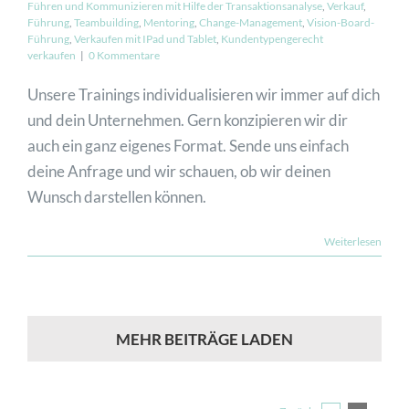
Führen und Kommunizieren mit Hilfe der Transaktionsanalyse
,
Verkauf
,
Führung
,
Teambuilding
,
Mentoring
,
Change-Management
,
Vision-Board-
Führung
,
Verkaufen mit IPad und Tablet
,
Kundentypengerecht
JETZT ANFRAGEN
verkaufen
|
0 Kommentare
Unsere Trainings individualisieren wir immer auf dich
und dein Unternehmen. Gern konzipieren wir dir
auch ein ganz eigenes Format. Sende uns einfach
deine Anfrage und wir schauen, ob wir deinen
Wunsch darstellen können.
Weiterlesen
MEHR BEITRÄGE LADEN