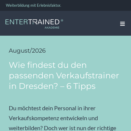
Zum
Weiterbildung mit Erlebnisfaktor.
Inhalt
springen
Togg
Navi
VERKAUFSTRAINING
August/2026
Wie findest du den
FÜHRUNGSKRÄFTE-TRAINING
passenden Verkaufstrainer
in Dresden? – 6 Tipps
TEAMBUILDING
BUSINESS COACHING
Du möchtest dein Personal in ihrer
Verkaufskompetenz entwickeln und
ÜBER UNS
weiterbilden? Doch wer ist nun der richtige