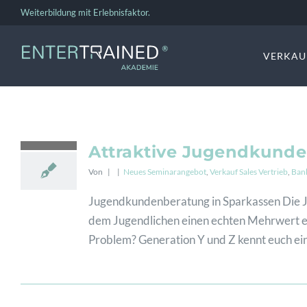
Zum
Weiterbildung mit Erlebnisfaktor.
Inhalt
springen
VERKAU
Attraktive Jugendkunde
Von
|
|
Neues Seminarangebot
,
Verkauf Sales Vertrieb
,
Ban
Jugendkundenberatung in Sparkassen Die Ju
dem Jugendlichen einen echten Mehrwert erbr
Problem? Generation Y und Z kennt euch ein