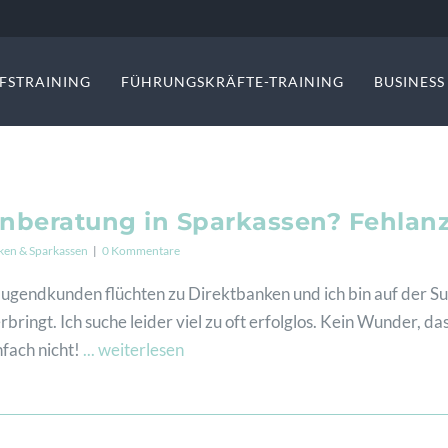
FSTRAINING
FÜHRUNGSKRÄFTE-TRAINING
BUSINES
nberatung in Sparkassen? Fehlanz
ken & Sparkassen
|
0 Kommentare
gendkunden flüchten zu Direktbanken und ich bin auf der Su
ingt. Ich suche leider viel zu oft erfolglos. Kein Wunder, da
fach nicht!
... weiterlesen