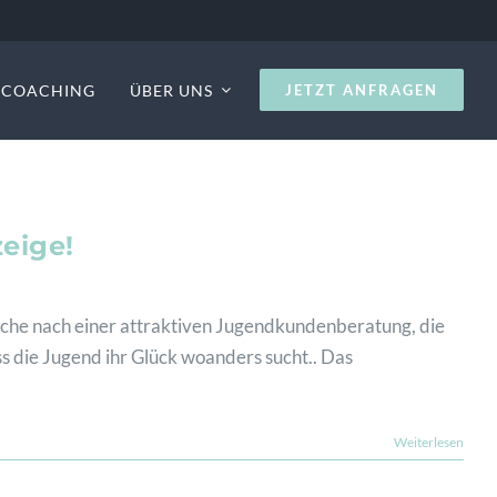
S COACHING
ÜBER UNS
JETZT ANFRAGEN
eige!
che nach einer attraktiven Jugendkundenberatung, die
ss die Jugend ihr Glück woanders sucht.. Das
Weiterlesen