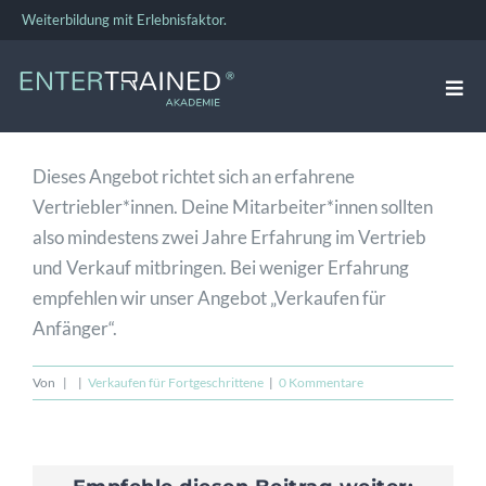
Zum
Weiterbildung mit Erlebnisfaktor.
Inhalt
springen
Togg
Navi
VERKAUFSTRAINING
Dieses Angebot richtet sich an erfahrene
Vertriebler*innen. Deine Mitarbeiter*innen sollten
FÜHRUNGSKRÄFTE-TRAINING
also mindestens zwei Jahre Erfahrung im Vertrieb
und Verkauf mitbringen. Bei weniger Erfahrung
empfehlen wir unser Angebot „Verkaufen für
TEAMBUILDING
Anfänger“.
Von
|
|
Verkaufen für Fortgeschrittene
|
0 Kommentare
BUSINESS COACHING
ÜBER UNS