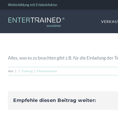
Zum
Weiterbildung mit Erlebnisfaktor.
Inhalt
springen
VERKAU
Alles, was es zu beachten gibt z.B. für die Einladung de
Von
|
|
Training
|
0 Kommentare
Empfehle diesen Beitrag weiter: