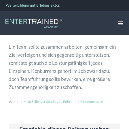
Zum
Weiterbildung mit Erlebnisfaktor.
Inhalt
springen
Togg
Navi
VERKAUFSTRAINING
Ein Team sollte zusammen arbeiten, gemeinsam ein
Ziel verfolgen und sich gegenseitig unterstützen,
FÜHRUNGSKRÄFTE-TRAINING
somit steigt auch die Leistungsfähigkeit jedes
Einzelnen. Konkurrenz gehört im Job zwar dazu,
doch Teamführung sollte bewirken, eine größere
TEAMBUILDING
Zusammengehörigkeit zu schaffen.
Von
|
|
Mein Selbstverständis von Führung
|
0 Kommentare
BUSINESS COACHING
ÜBER UNS