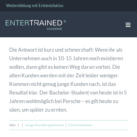
Zum
Weiterbildung mit Erlebnisfaktor.
Inhalt
springen
Togg
Navi
VERKAUFSTRAINING
Die Antwort ist kurz und schmerzhaft: Wenn ihr als
Unternehmen auch in 10-15 Jahren noch existieren
FÜHRUNGSKRÄFTE-TRAINING
wollen, dann gibt es keinen Weg daran vorbei. Die
alten Kunden werden mit der Zeit leider weniger.
Kommen nicht genug junge Kunden nach, ist das
TEAMBUILDING
Resultat klar. Der Bachelor-Student von heute ist in 5
Jahren wohlmöglich bei Porsche – es gilt heute zu
säen, um später zu ernten.
BUSINESS COACHING
Von
|
|
Junge Kunden gewinnen
|
0 Kommentare
ÜBER UNS