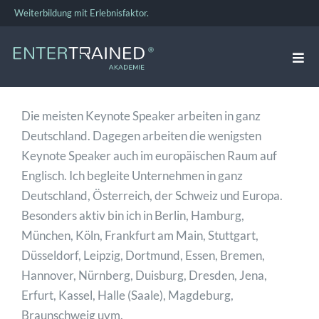
Zum
Weiterbildung mit Erlebnisfaktor.
Inhalt
springen
Togg
Navi
VERKAUFSTRAINING
Die meisten Keynote Speaker arbeiten in ganz
Deutschland. Dagegen arbeiten die wenigsten
FÜHRUNGSKRÄFTE-TRAINING
Keynote Speaker auch im europäischen Raum auf
Englisch. Ich begleite Unternehmen in ganz
Deutschland, Österreich, der Schweiz und Europa.
TEAMBUILDING
Besonders aktiv bin ich in Berlin, Hamburg,
München, Köln, Frankfurt am Main, Stuttgart,
Düsseldorf, Leipzig, Dortmund, Essen, Bremen,
BUSINESS COACHING
Hannover, Nürnberg, Duisburg, Dresden, Jena,
Erfurt, Kassel, Halle (Saale), Magdeburg,
ÜBER UNS
Braunschweig uvm.