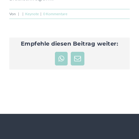
Von
|
|
Keynote
|
0 Kommentare
JETZT ANFRAGEN
Empfehle diesen Beitrag weiter:
WhatsApp
E-
Mail